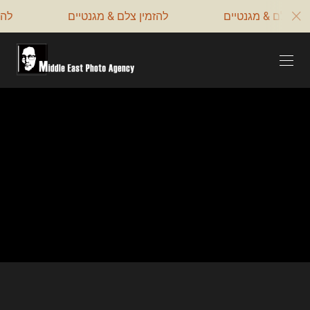
‏‏להזמין צלם & מגנטיים
‏‏להזמין צלם & מגנטיים