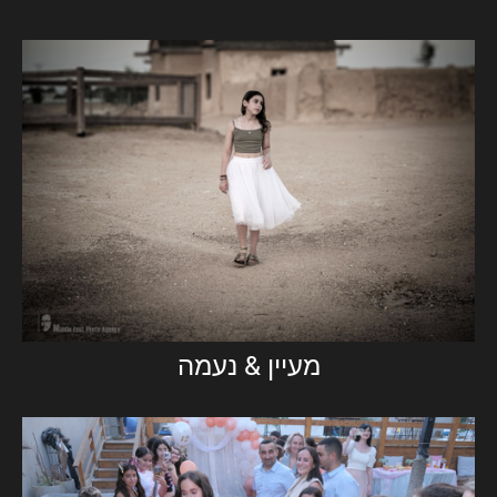
‏מעיין & נעמה