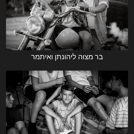
בר מצוה ליהונתן ואיתמר