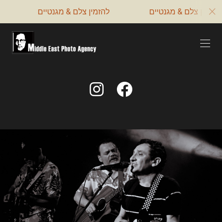
‏‏להזמין צלם & מגנטיים
‏‏להזמין צלם & מגנטיים