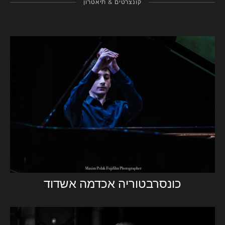
‏קונצרטים & תיאטרון
כונסרבטוריה אכדמה אשדוד